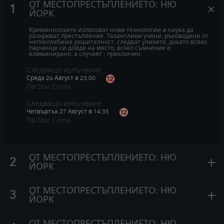
ОТ МЕСТОПРЕСТЪПЛЕНИЕТО: НЮ
+
1
ЙОРК
Криминолозите използват нови технологии и наука да
разкриват престъпления. Талантливи учени, ръководени от
непоколебима решителност, следват уликите, докато всяко
парченце си дойде на място, всяко съмнение е
елиминирано, а случаят - приключен.
Следващо излъчване
Сряда 26 Август в 23:00
По Star Crime
Следващо излъчване
Четвъртък 27 Август в 14:35
По Star Crime
ОТ МЕСТОПРЕСТЪПЛЕНИЕТО: НЮ
+
2
ЙОРК
ОТ МЕСТОПРЕСТЪПЛЕНИЕТО: НЮ
+
3
ЙОРК
ОТ МЕСТОПРЕСТЪПЛЕНИЕТО: НЮ