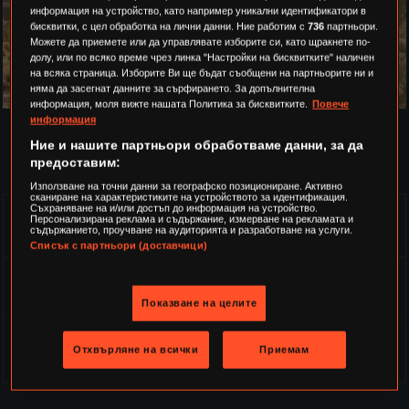
МЕСТОПРЕСТЪПЛЕНИЕТО:
информация на устройство, като например уникални идентификатори в
НЮ ЙОРК
бисквитки, с цел обработка на лични данни. Ние работим с
736
партньори.
Можете да приемете или да управлявате изборите си, като щракнете по-
ПОНЕДЕЛНИК
23:00
долу, или по всяко време чрез линка "Настройки на бисквитките" наличен
на всяка страница. Изборите Ви ще бъдат съобщени на партньорите ни и
няма да засегнат данните за сърфирането. За допълнителна
информация, моля вижте нашата Политика за бисквитките.
Повече
информация
Ние и нашите партньори обработваме данни, за да
ПРЕДСТОЯЩИ ИЗЛЪЧВАНИЯ ПО ТВ
предоставим:
Използване на точни данни за географско позициониране. Активно
сканиране на характеристиките на устройството за идентификация.
Съхраняване на и/или достъп до информация на устройство.
ПЕТЪК 7 АВГУСТ В 14:35
(E14 - C02)
Персонализирана реклама и съдържание, измерване на рекламата и
съдържанието, проучване на аудиторията и разработване на услуги.
Списък с партньори (доставчици)
ПОНЕДЕЛНИК 10 АВГУСТ В 23:00
(E15 - C02)
Показване на целите
ВТОРНИК 11 АВГУСТ В 14:35
(E15 - C02)
Отхвърляне на всички
Приемам