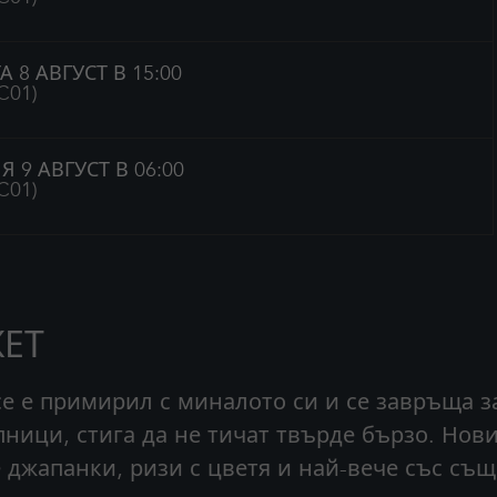
А 8 АВГУСТ В 15:00
 C01)
Я 9 АВГУСТ В 06:00
 C01)
ЕТ
е е примирил с миналото си и се завръща за
ници, стига да не тичат твърде бързо. Нови
 джапанки, ризи с цветя и най-вече със съ