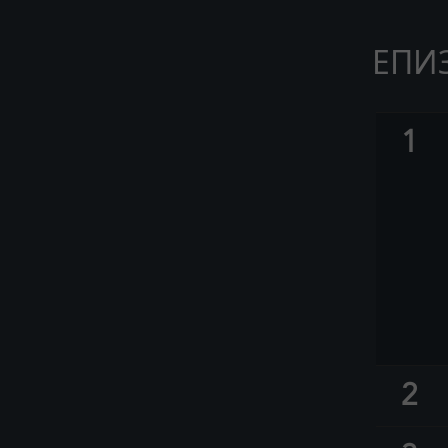
ЕПИ
1
2