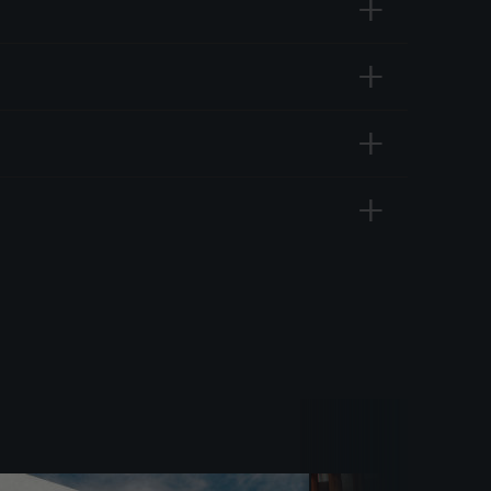
+
+
+
+