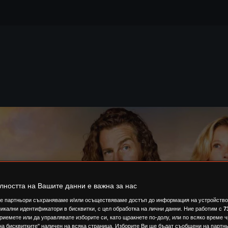
лността на Вашите данни е важна за нас
е партньори съхраняваме и/или осъществяваме достъп до информация на устройство,
икални идентификатори в бисквитки, с цел обработка на лични данни. Ние работим с
7
риемете или да управлявате изборите си, като щракнете по-долу, или по всяко време ч
на бисквитките" наличен на всяка страница. Изборите Ви ще бъдат съобщени на партнь