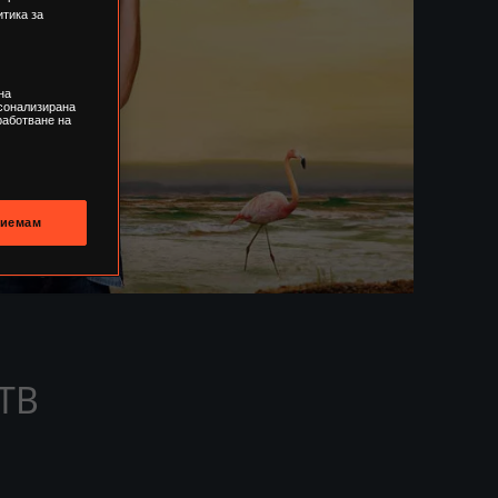
тика за
на
рсонализирана
работване на
иемам
ТВ