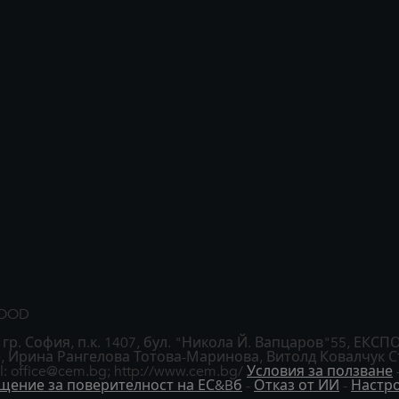
EOOD
фия, п.к. 1407, бул. "Никола Й. Вапцаров"55, ЕКСПО 200
 Ирина Рангелова Тотова-Маринова, Витолд Ковалчук Съ
: office@cem.bg; http://www.cem.bg/
Условия за ползване
щение за поверителност на ЕС&Bб
-
Отказ от ИИ
-
Настро