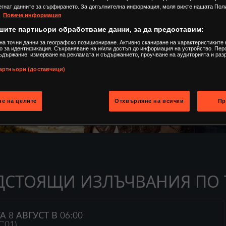
егнат данните за сърфирането. За допълнителна информация, моля вижте нашата Поли
.
Повече информация
шите партньори обработваме данни, за да предоставим:
на точни данни за географско позициониране. Активно сканиране на характеристиките 
о за идентификация. Съхраняване на и/или достъп до информация на устройство. Пе
ъдържание, измерване на рекламата и съдържанието, проучване на аудиторията и раз
артньори (доставчици)
е на целите
Отхвърляне на всички
Пр
ДСТОЯЩИ ИЗЛЪЧВАНИЯ ПО 
А 8 АВГУСТ В 06:00
 C01)