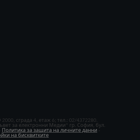
0, сграда 4, етаж 6; тел.: 02/4372280.
вет за електронни Медии" гр. София, бул.
-
Политика за защита на личните данни
-
йки на бисквитките