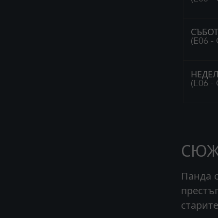
СЪБОТ
(E06 -
НЕДЕЛ
(E06 -
СЮЖ
Панда с
престъп
старите