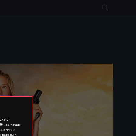
 като
36
партньори.
рез линка
орите ни и