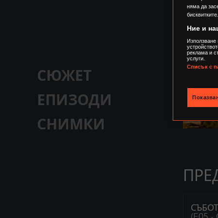
няма да зас
бисквитките
Ние и на
Използване 
устройствот
реклама и с
услуги.
Списък с п
СЮЖЕТ
ЕПИЗОДИ
Показван
СНИМКИ
ПРЕ
СЪБОТ
(E05 -