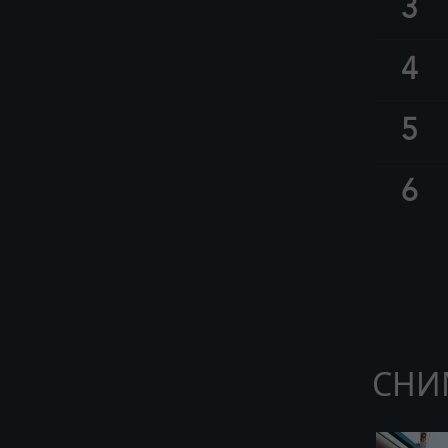
3
4
5
6
СНИ